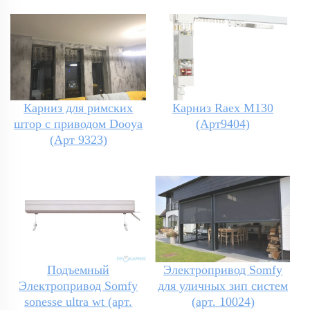
Карниз для римских
Карниз Raex M130
штор с приводом Dooya
(Арт9404)
(Арт 9323)
Подъемный
Электропривод Somfy
Электропривод Somfy
для уличных зип систем
sonesse ultra wt (арт.
(арт. 10024)