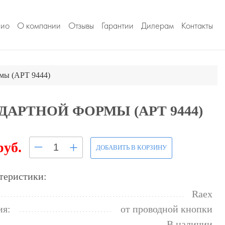
лио
О компании
Отзывы
Гарантии
Дилерам
Контакты
мы (АРТ 9444)
АРТНОЙ ФОРМЫ (АРТ 9444)
–
+
руб.
ДОБАВИТЬ В КОРЗИНУ
теристики:
Raex
ия:
от проводной кнопки
В наличии