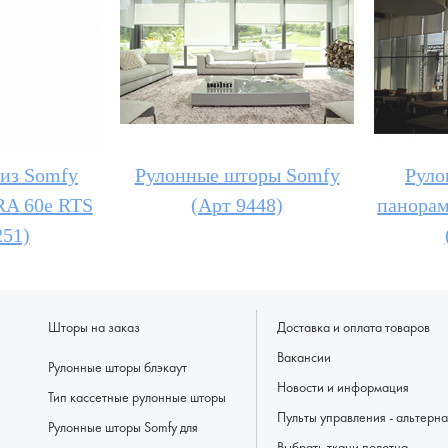
из Somfy
Рулонные шторы Somfy
Руло
A 60e RTS
(Арт 9448)
панорам
251)
Шторы на заказ
Доставка и оплата товаров
Вакансии
Рулонные шторы блэкаут
Новости и информация
Тип кассетные рулонные шторы
Пульты управлени
Рулонные шторы Somfy для
Выбрать ткани полотна